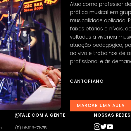
Atua como professor de
prática musical em grupo
musicalidade aplicada. P
faixas etárias e níveis, 
voltadas à vivência musi
atuação pedagógica, par
ao vivo e trabalhos de a
profissional e às deman
CANTO
PIANO
MARCAR UMA AULA
FALE COM A GENTE
NOSSAS REDES
a,
(11) 98913-7875